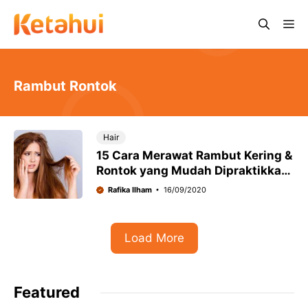
Skip
Me
to
content
Rambut Rontok
Hair
15 Cara Merawat Rambut Kering &
Rontok yang Mudah Dipraktikkan
di Rumah
Rafika Ilham
16/09/2020
Load More
Featured