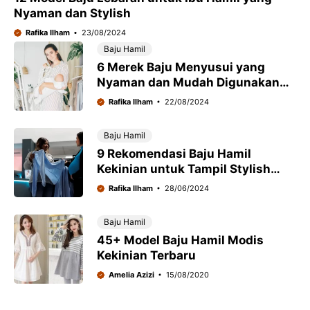
Nyaman dan Stylish
Rafika Ilham
23/08/2024
Baju Hamil
6 Merek Baju Menyusui yang
Nyaman dan Mudah Digunakan
untuk Ibu Baru Melahirkan
Rafika Ilham
22/08/2024
Baju Hamil
9 Rekomendasi Baju Hamil
Kekinian untuk Tampil Stylish
Setiap Hari
Rafika Ilham
28/06/2024
Baju Hamil
45+ Model Baju Hamil Modis
Kekinian Terbaru
Amelia Azizi
15/08/2020