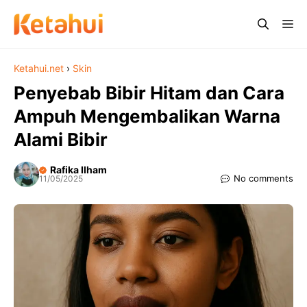
Skip
Me
to
content
Ketahui.net
›
Skin
Penyebab Bibir Hitam dan Cara
Ampuh Mengembalikan Warna
Alami Bibir
Rafika Ilham
No comments
11/05/2025