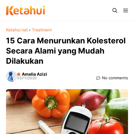
Skip
Me
to
content
Ketahui.net
›
Treatment
15 Cara Menurunkan Kolesterol
Secara Alami yang Mudah
Dilakukan
Amelia Azizi
No comments
03/11/2020