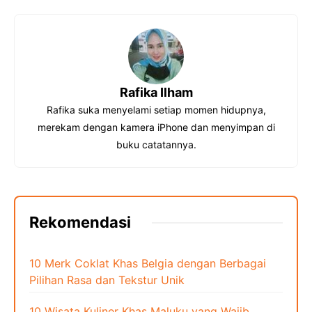
e
e
t
t
e
b
a
e
s
g
o
d
r
A
r
o
s
e
p
a
Rafika Ilham
k
s
p
m
Rafika suka menyelami setiap momen hidupnya,
t
merekam dengan kamera iPhone dan menyimpan di
buku catatannya.
Rekomendasi
10 Merk Coklat Khas Belgia dengan Berbagai
Pilihan Rasa dan Tekstur Unik
10 Wisata Kuliner Khas Maluku yang Wajib