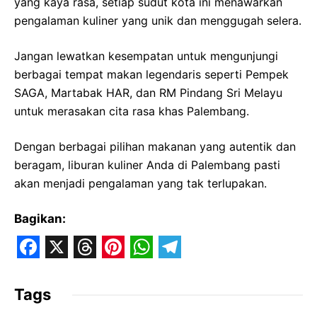
yang kaya rasa, setiap sudut kota ini menawarkan
pengalaman kuliner yang unik dan menggugah selera.
Jangan lewatkan kesempatan untuk mengunjungi
berbagai tempat makan legendaris seperti Pempek
SAGA, Martabak HAR, dan RM Pindang Sri Melayu
untuk merasakan cita rasa khas Palembang.
Dengan berbagai pilihan makanan yang autentik dan
beragam, liburan kuliner Anda di Palembang pasti
akan menjadi pengalaman yang tak terlupakan.
Bagikan:
F
X
T
P
W
T
a
h
i
h
e
Tags
c
r
n
a
l