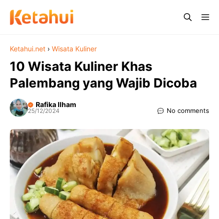
Skip
Me
to
content
Ketahui.net
›
Wisata Kuliner
10 Wisata Kuliner Khas
Palembang yang Wajib Dicoba
Rafika Ilham
No comments
25/12/2024