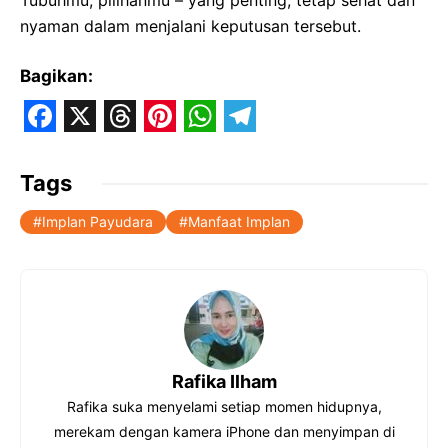
nyaman dalam menjalani keputusan tersebut.
Bagikan:
F
X
T
P
W
T
a
h
i
h
e
Tags
c
r
n
a
l
Implan Payudara
Manfaat Implan
e
e
t
t
e
b
a
e
s
g
o
d
r
A
r
o
s
e
p
a
k
s
p
m
Rafika Ilham
t
Rafika suka menyelami setiap momen hidupnya,
merekam dengan kamera iPhone dan menyimpan di