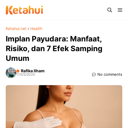
Skip
Me
to
content
Ketahui.net
›
Health
Implan Payudara: Manfaat,
Risiko, dan 7 Efek Samping
Umum
Rafika Ilham
No comments
17/05/2025